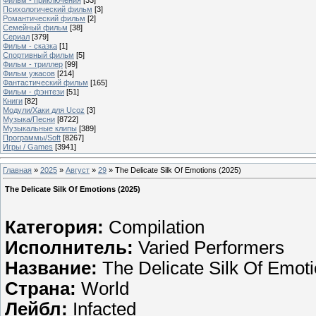
Психологический фильм
[3]
Романтический фильм
[2]
Семейный фильм
[38]
Сериал
[379]
Фильм - сказка
[1]
Спортивный фильм
[5]
Фильм - триллер
[99]
Фильм ужасов
[214]
Фантастический фильм
[165]
Фильм - фэнтези
[51]
Книги
[82]
Модули/Хаки для Ucoz
[3]
Музыка/Песни
[8722]
Музыкальные клипы
[389]
Программы/Soft
[8267]
Игры / Games
[3941]
Главная
»
2025
»
Август
»
29
» The Delicate Silk Of Emotions (2025)
The Delicate Silk Of Emotions (2025)
Категория:
Compilation
Исполнитель:
Varied Performers
Название:
The Delicate Silk Of Emot
Страна:
World
Лейбл:
Infacted