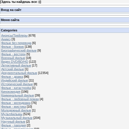
[
Здесь ты найдешь все :)
]
Вход на сайт
Меню сайта
Categories
Анонсы/Трейлеры
[678]
Анимэ
[3]
Фильм без перевода
[6]
Фильм - боевик
[138]
Биографический фильм
[9]
Фильм - вестерн
[5]
Военный фильм
[18]
Видео DVD/BD/HD
[122]
Детективный фильм
[17]
Детский фильм
[1]
Документальный фильм
[12354]
Фильм - драма
[96]
Индийский фильм
[11]
Исторический фильм
[8]
Фильм - катастрофа
[1]
Кинокомедия
[196]
Криминальный фильм
[39]
Фильм - любовный роман
[4]
Фильм - мелодрама
[76]
Фильм - мистика
[10]
Молодежный фильм
[1]
Мультфильмы
[524]
Музыкальный фильм
[204]
Научный фильм
[2]
Фильм - пародия
[2]
Фильм - приключения
[33]