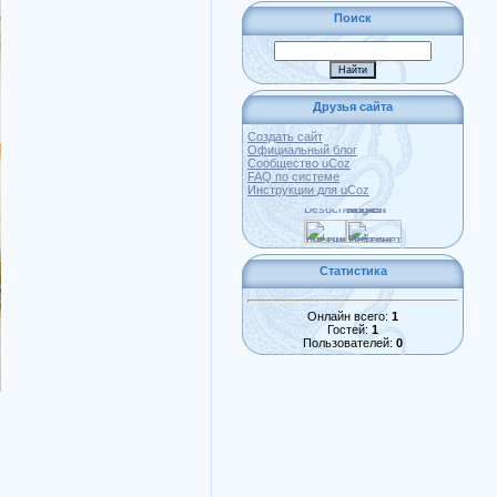
Поиск
Друзья сайта
Создать сайт
Официальный блог
Сообщество uCoz
FAQ по системе
Инструкции для uCoz
Статистика
Онлайн всего:
1
Гостей:
1
Пользователей:
0