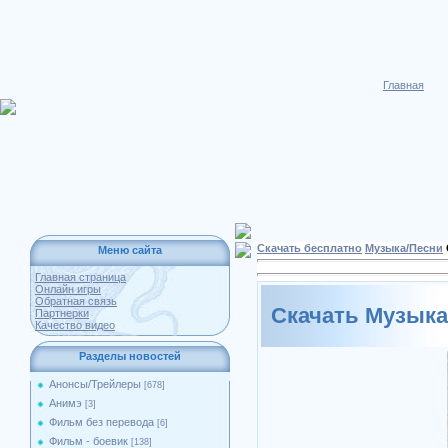
Главная
Скачать бесплатно
Музыка/Песни
Меню сайта
Главная страница
Онлайн игры
Обратная связь
Скачать Музыка
Партнерки
Качество видео
Разделы новостей
Анонсы/Трейлеры
[678]
Анимэ
[3]
Фильм без перевода
[6]
Фильм - боевик
[138]