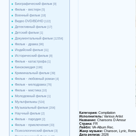
Биографический фильм
[9]
Фильм - вестерн
[5]
Военный фильм
[18]
Видео DVD/BD/HD
[122]
Детективный фильм
[17]
Детский фильм
[1]
Документальный фильм
[12354]
Фильм - драма
[96]
Индийский фильм
[11]
Исторический фильм
[8]
Фильм - катастрофа
[1]
Кинокомедия
[196]
Криминальный фильм
[39]
Фильм - любовный роман
[4]
Фильм - мелодрама
[76]
Фильм - мистика
[10]
Молодежный фильм
[1]
Мультфильмы
[524]
Музыкальный фильм
[204]
Категория:
Compilation
Научный фильм
[2]
Исполнитель:
Various Artist
Фильм - пародия
[2]
Название:
Chansons D Amour
Страна:
FR
Фильм - приключения
[33]
Лейбл:
VA-Album Rec.
Психологический фильм
Жанр музыки:
Chanson, Lyric, Roma
[3]
Дата релиза:
2026