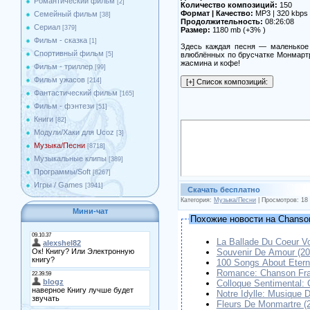
Романтический фильм
[2]
Количество композиций:
150
Формат | Качество:
MP3 | 320 kbps
Семейный фильм
[38]
Продолжительность:
08:26:08
Сериал
[379]
Размер:
1180 mb (+3% )
Фильм - сказка
[1]
Здесь каждая песня — маленькое 
Спортивный фильм
[5]
влюблённых по брусчатке Монмартр
жасмина и кофе!
Фильм - триллер
[99]
Фильм ужасов
[214]
Фантастический фильм
[165]
Фильм - фэнтези
[51]
Книги
[82]
Модули/Хаки для Ucoz
[3]
Музыка/Песни
[8718]
Музыкальные клипы
[389]
Программы/Soft
[8267]
Игры / Games
[3941]
Скачать бесплатно
Категория:
Музыка/Песни
| Просмотров: 18
Мини-чат
Похожие новости на Chanso
La Ballade Du Coeur Vo
Souvenir De Amour (20
100 Songs About Etern
Romance: Chanson Fra
Colloque Sentimental: 
Notre Idylle: Musique 
Fleurs De Monmartre (