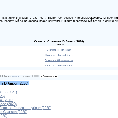
признание в любви: страстное и трепетное, робкое и всепоглощающее. Мягкие г
а, бархатный вокал обволакивает, как тёплый шарф в прохладный вечер, а лёгкие а
Скачать: Chansons D Amour (2026)
Цитата
Скачать с Hitfile.net
Скачать с Turbobit.net
Скачать с Gigapeta.com
Скачать с Torbobit.net
 | Добавил:
giarem
| Рейтинг: 0.0/0 |
ns D Amour (2026)
l.02 (2021)
26)
al (2015)
nce (2020)
Chanson Francaise Lyrique (2020)
De Chanson (2020)
2020)