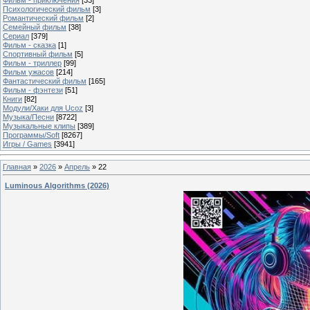
Психологический фильм
[3]
Романтический фильм
[2]
Семейный фильм
[38]
Сериал
[379]
Фильм - сказка
[1]
Спортивный фильм
[5]
Фильм - триллер
[99]
Фильм ужасов
[214]
Фантастический фильм
[165]
Фильм - фэнтези
[51]
Книги
[82]
Модули/Хаки для Ucoz
[3]
Музыка/Песни
[8722]
Музыкальные клипы
[389]
Программы/Soft
[8267]
Игры / Games
[3941]
Главная
»
2026
»
Апрель
»
22
Luminous Algorithms (2026)