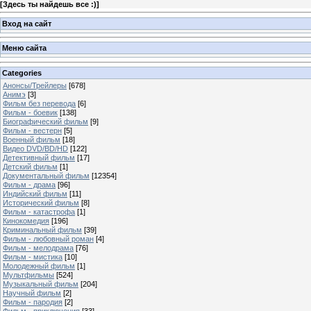
[
Здесь ты найдешь все :)
]
Вход на сайт
Меню сайта
Categories
Анонсы/Трейлеры
[678]
Анимэ
[3]
Фильм без перевода
[6]
Фильм - боевик
[138]
Биографический фильм
[9]
Фильм - вестерн
[5]
Военный фильм
[18]
Видео DVD/BD/HD
[122]
Детективный фильм
[17]
Детский фильм
[1]
Документальный фильм
[12354]
Фильм - драма
[96]
Индийский фильм
[11]
Исторический фильм
[8]
Фильм - катастрофа
[1]
Кинокомедия
[196]
Криминальный фильм
[39]
Фильм - любовный роман
[4]
Фильм - мелодрама
[76]
Фильм - мистика
[10]
Молодежный фильм
[1]
Мультфильмы
[524]
Музыкальный фильм
[204]
Научный фильм
[2]
Фильм - пародия
[2]
Фильм - приключения
[33]